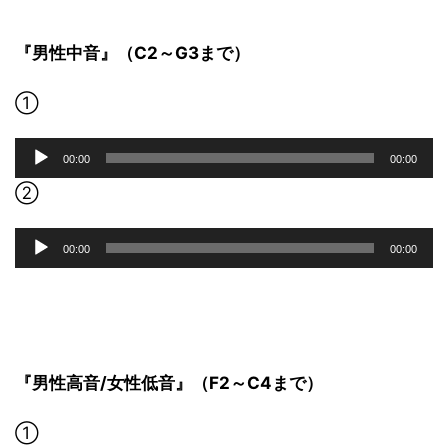
ヤ
ー
『男性中音』（C2～G3まで）
①
音
00:00
00:00
声
プ
②
レ
ー
音
00:00
00:00
ヤ
声
ー
プ
レ
ー
ヤ
ー
『男性高音/女性低音』（F2～C4まで）
①