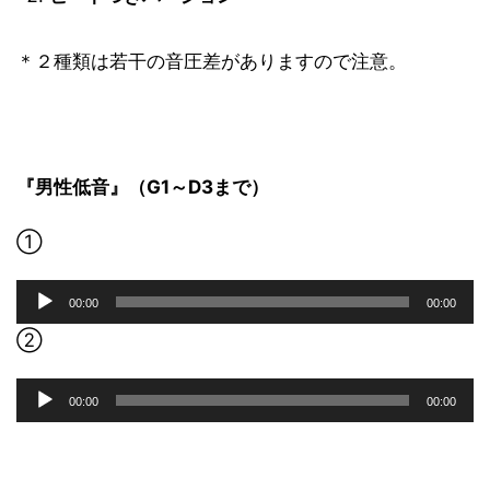
＊２種類は若干の音圧差がありますので注意。
『男性低音』（G1～D3まで）
①
音
00:00
00:00
声
プ
②
レ
ー
音
00:00
00:00
ヤ
声
ー
プ
レ
ー