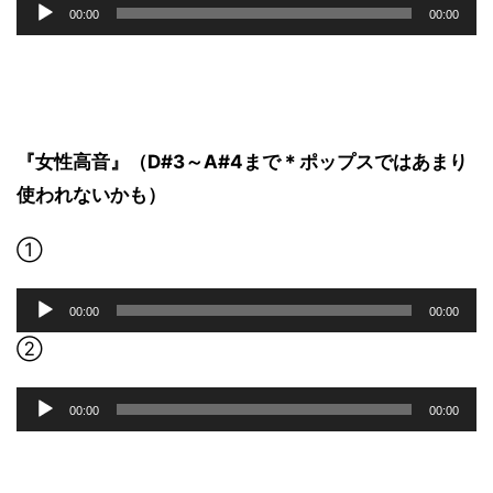
音
00:00
00:00
ヤ
声
ー
プ
レ
ー
ヤ
ー
『女性高音』（D#3～A#4まで＊ポップスではあまり
使われないかも）
①
音
00:00
00:00
声
プ
②
レ
ー
音
00:00
00:00
ヤ
声
ー
プ
レ