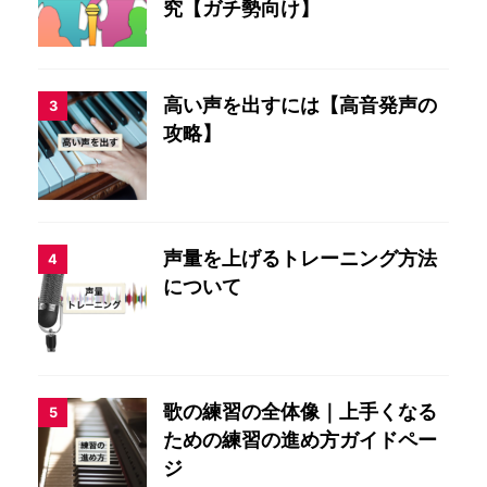
究【ガチ勢向け】
高い声を出すには【高音発声の
3
攻略】
声量を上げるトレーニング方法
4
について
歌の練習の全体像｜上手くなる
5
ための練習の進め方ガイドペー
ジ