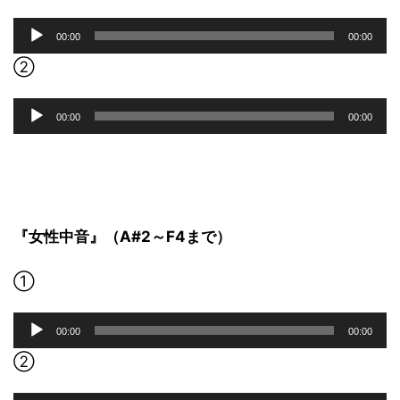
音
00:00
00:00
声
プ
②
レ
ー
音
00:00
00:00
ヤ
声
ー
プ
レ
ー
ヤ
ー
『女性中音』（A#2～F4まで）
①
音
00:00
00:00
声
プ
②
レ
ー