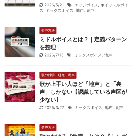
2026/5/21
エッジボイス
,
ホイッスルボイ
ス
,
ミックスボイス
,
地声
,
裏声
発声方法
ミドルボイスとは？｜定義パターン
を整理
2026/7/13
ミックスボイス
,
地声
歌の雑学・研究・考察
歌が上手い人ほど「地声」と「裏
声」しかない【認識している声区が
少ない】
2025/3/27
ミックスボイス
,
地声
,
裏声
発声方法