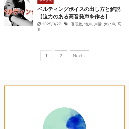
発声方法
ベルティングボイスの出し方と解説
【迫力のある高音発声を作る】
2025/3/27
咽頭腔
,
地声
,
声量
,
太い声
,
高
音
1
2
Next »