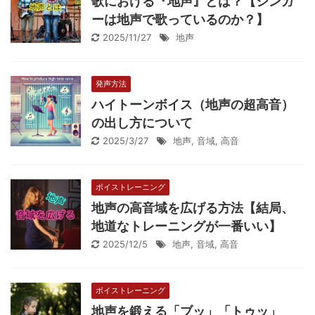
歌における『地声』とは？【シンガ
ーは地声で歌っているのか？】
2025/11/27
地声
発声方法
ハイトーンボイス（地声の超高音）
の出し方について
2025/3/27
地声
,
音域
,
高音
ボイストレーニング
地声の高音域を広げる方法【結局、
地道なトレーニングが一番いい】
2025/12/5
地声
,
音域
,
高音
ボイストレーニング
地声を鍛える「ブッ」「トゥッ」