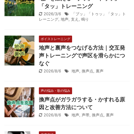
「タッ」トレーニング
2026/3/6
「ブッ」「トゥッ」「タッ」ト
レーニング
,
地声
,
支え
,
鳴り
ボイストレーニング
地声と裏声をつなげる方法｜交互発
声トレーニングで声区を滑らかにつ
なぐ
2026/8/6
地声
,
換声点
,
裏声
声の悩み・歌の悩み
換声点がガラガラする・かすれる原
因と改善方法について
2026/8/6
地声
,
声帯
,
換声点
,
裏声