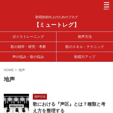
歌唱技術向上のためのブログ
【ミュートレグ】
ボイストレーニング
発声方法
歌の雑学・研究・考察
歌のスキル・テクニック
声の悩み・歌の悩み
歌唱力アップ
HOME
>
地声
地声
発声方法
歌における『声区』とは？種類と考
え方を整理する