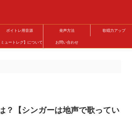
ボイトレ用音源
発声方法
歌唱力アップ
【ミュートレグ】について
お問い合わせ
は？【シンガーは地声で歌ってい