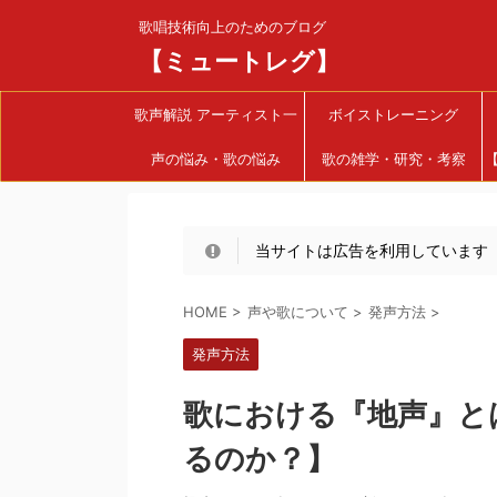
歌唱技術向上のためのブログ
【ミュートレグ】
歌声解説 アーティスト一
ボイストレーニング
声の悩み・歌の悩み
覧
歌の雑学・研究・考察
当サイトは広告を利用しています
HOME
>
声や歌について
>
発声方法
>
発声方法
歌における『地声』と
るのか？】