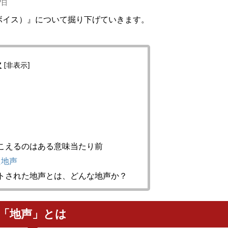
7日
ボイス）』について掘り下げていきます。
次
[
非表示
]
こえるのはある意味当たり前
た地声
トされた地声とは、どんな地声か？
「地声」とは