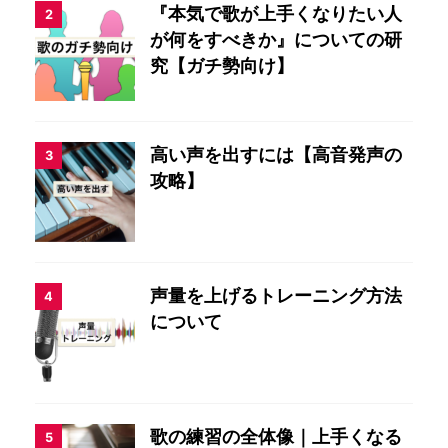
『本気で歌が上手くなりたい人
2
が何をすべきか』についての研
究【ガチ勢向け】
高い声を出すには【高音発声の
3
攻略】
声量を上げるトレーニング方法
4
について
歌の練習の全体像｜上手くなる
5