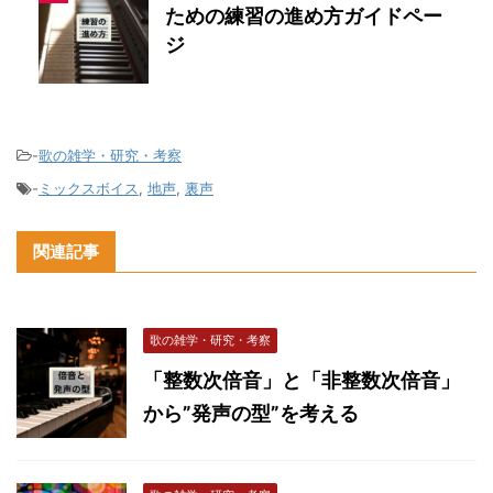
ための練習の進め方ガイドペー
ジ
-
歌の雑学・研究・考察
-
ミックスボイス
,
地声
,
裏声
関連記事
歌の雑学・研究・考察
「整数次倍音」と「非整数次倍音」
から”発声の型”を考える