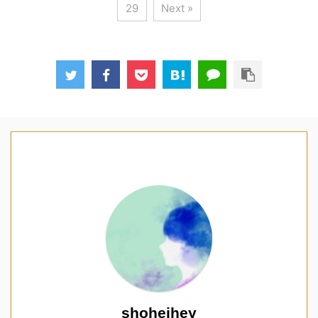
29
Next »
shoheihey