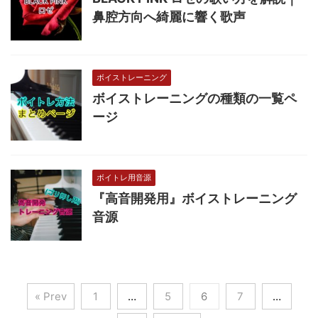
鼻腔方向へ綺麗に響く歌声
ボイストレーニング
ボイストレーニングの種類の一覧ペ
ージ
ボイトレ用音源
『高音開発用』ボイストレーニング
音源
« Prev
1
…
5
6
7
…