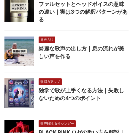
ファルセットとヘッドボイスの意味
の違い｜実は3つの解釈パターンがあ
る
発声方法
綺麗な歌声の出し方｜息の流れが美
しい声を作る
歌唱力アップ
独学で歌が上手くなる方法｜失敗し
ないための4つのポイント
歌声解説 女性シンガー
BLACK PINK ロゼの歌い方を解説｜