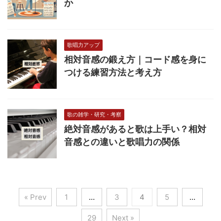
か
歌唱力アップ
相対音感の鍛え方｜コード感を身に
つける練習方法と考え方
歌の雑学・研究・考察
絶対音感があると歌は上手い？相対
音感との違いと歌唱力の関係
« Prev
1
…
3
4
5
…
29
Next »