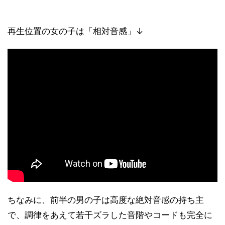
再生位置の女の子は「相対音感」↓
ちなみに、前半の男の子は高度な絶対音感の持ち主
で、調律をあえて若干ズラした音階やコードも完全に