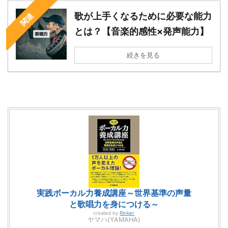
歌が上手くなるために必要な能力
関連
とは？【音楽的感性×発声能力】
続きを見る
実践ボーカル力養成講座～世界基準の声量
と歌唱力を身につける～
created by
Rinker
ヤマハ(YAMAHA)