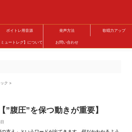
ボイトレ用音源
発声方法
歌唱力アップ
【ミュートレグ】について
お問い合わせ
ニック
>
【”腹圧”を保つ動きが重要】
4日
声の支え」というワードが出てきます。何だかわかるよう