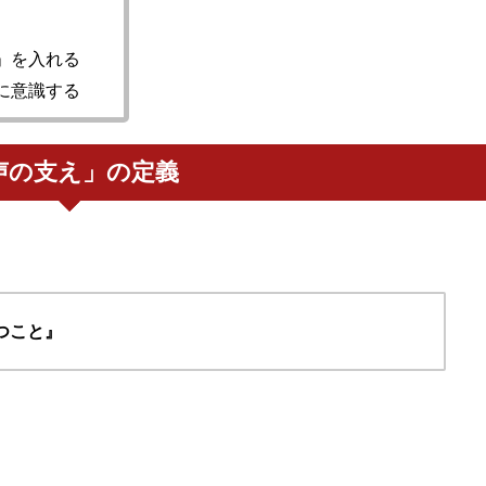
」を入れる
に意識する
声の支え」の定義
、
つこと』