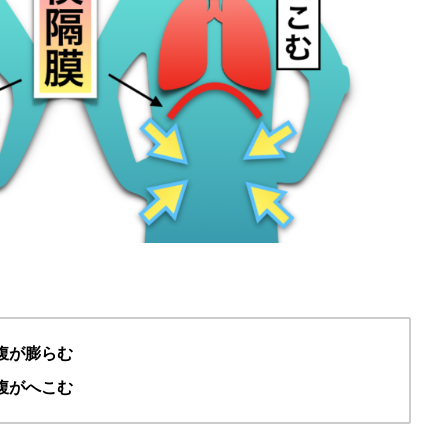
腹が膨らむ
腹がへこむ