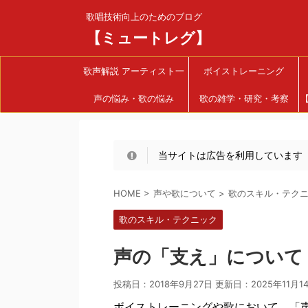
歌唱技術向上のためのブログ
【ミュートレグ】
歌声解説 アーティスト一
ボイストレーニング
声の悩み・歌の悩み
覧
歌の雑学・研究・考察
当サイトは広告を利用しています
HOME
>
声や歌について
>
歌のスキル・テク
歌のスキル・テクニック
声の「支え」について
投稿日：2018年9月27日 更新日：
2025年11月1
ボイストレーニングや歌において、「