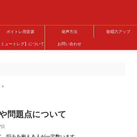
ボイトレ用音源
発声方法
歌唱力アップ
【ミュートレグ】について
お問い合わせ
み
>
や問題点について
7日
て、悩みを抱える人が一定数います。