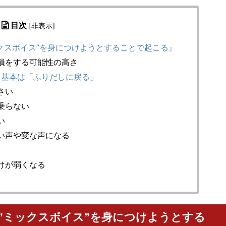
目次
[
非表示
]
クスボイス”を身につけようとすることで起こる』
損をする可能性の高さ
る基本は「ふりだしに戻る」
さい
乗らない
い
い声や変な声になる
けが弱くなる
”ミックスボイス”を身につけようとする