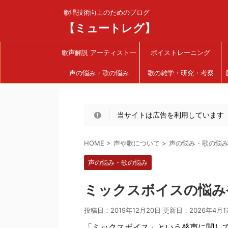
歌唱技術向上のためのブログ
【ミュートレグ】
歌声解説 アーティスト一
ボイストレーニング
声の悩み・歌の悩み
覧
歌の雑学・研究・考察
当サイトは広告を利用しています
HOME
>
声や歌について
>
声の悩み・歌の悩
声の悩み・歌の悩み
ミックスボイスの悩み
投稿日：2019年12月20日 更新日：
2026年4月1
「ミックスボイス」という発声に関し