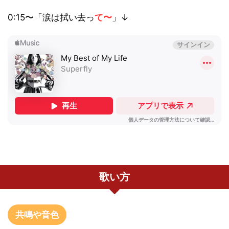
0:15〜「涙は拭い去っ
て〜
」↓
歌い方
共鳴や音色