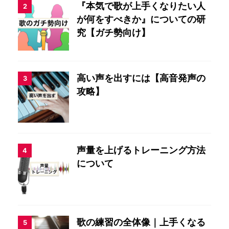
『本気で歌が上手くなりたい人
2
が何をすべきか』についての研
究【ガチ勢向け】
高い声を出すには【高音発声の
3
攻略】
声量を上げるトレーニング方法
4
について
歌の練習の全体像｜上手くなる
5