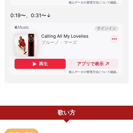
0:19〜、0:31〜↓
歌い方