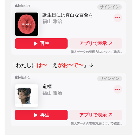
「わたしに
は〜
え
がお〜で〜
」↓