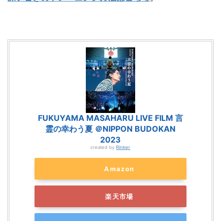
FUKUYAMA MASAHARU LIVE FILM 言
霊の幸わう夏 ＠NIPPON BUDOKAN
2023
created by
Rinker
Amazon
楽天市場